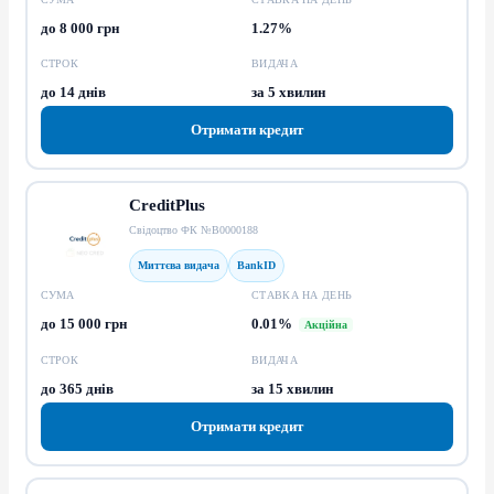
до 8 000 грн
1.27%
СТРОК
ВИДАЧА
до 14 днів
за 5 хвилин
Отримати кредит
CreditPlus
Свідоцтво ФК №В0000188
Миттєва видача
BankID
СУМА
СТАВКА НА ДЕНЬ
до 15 000 грн
0.01%
Акційна
СТРОК
ВИДАЧА
до 365 днів
за 15 хвилин
Отримати кредит