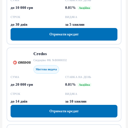
СУМА
СТАВКА НА ДЕНЬ
до 10 000 грн
0.01%
Акційна
СТРОК
ВИДАЧА
до 30 днів
за 5 хвилин
Отримати кредит
Credos
Свідоцтво ФК №В0000332
Миттєва видача
СУМА
СТАВКА НА ДЕНЬ
до 20 000 грн
0.01%
Акційна
СТРОК
ВИДАЧА
до 14 днів
за 10 хвилин
Отримати кредит