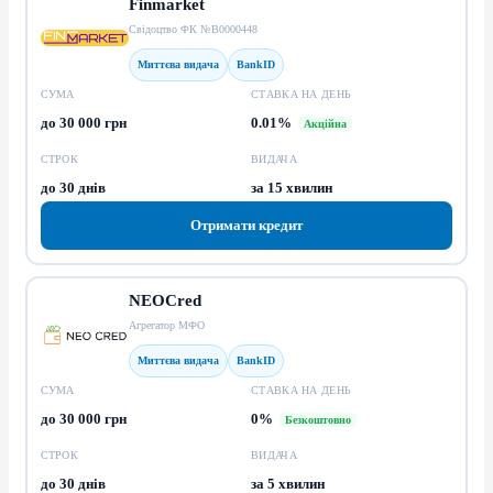
Finmarket
Свідоцтво ФК №В0000448
Миттєва видача
BankID
СУМА
СТАВКА НА ДЕНЬ
до 30 000 грн
0.01%
Акційна
СТРОК
ВИДАЧА
до 30 днів
за 15 хвилин
Отримати кредит
NEOCred
Агрегатор МФО
Миттєва видача
BankID
СУМА
СТАВКА НА ДЕНЬ
до 30 000 грн
0%
Безкоштовно
СТРОК
ВИДАЧА
до 30 днів
за 5 хвилин