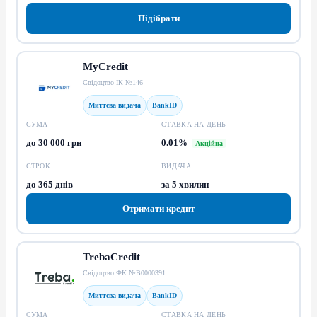
Підібрати
MyCredit
Свідоцтво ІК №146
Миттєва видача
BankID
СУМА
СТАВКА НА ДЕНЬ
до 30 000 грн
0.01%
Акційна
СТРОК
ВИДАЧА
до 365 днів
за 5 хвилин
Отримати кредит
TrebaCredit
Свідоцтво ФК №В0000391
Миттєва видача
BankID
СУМА
СТАВКА НА ДЕНЬ