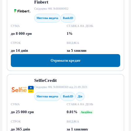
Finbert
Свідоцтво ФК №В0000452
Миттєва видача
BankID
СУМА
СТАВКА НА ДЕНЬ
до 8 000 грн
1%
СТРОК
ВИДАЧА
до 14 днів
за 5 хвилин
Отримати кредит
SelfieCredit
Свідоцтво ФК №В0000369 від 21.09.2021
Миттєва видача
BankID
Дія
СУМА
СТАВКА НА ДЕНЬ
до 25 000 грн
0.01%
Акційна
СТРОК
ВИДАЧА
до 365 днів
за 1 хвилину