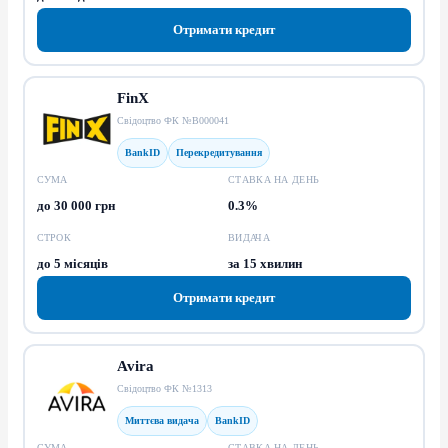
Отримати кредит
FinX
Свідоцтво ФК №В000041
BankID
Перекредитування
СУМА
СТАВКА НА ДЕНЬ
до 30 000 грн
0.3%
СТРОК
ВИДАЧА
до 5 місяців
за 15 хвилин
Отримати кредит
Avira
Свідоцтво ФК №1313
Миттєва видача
BankID
СУМА
СТАВКА НА ДЕНЬ