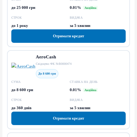
до 25 000 грн
0.01%
Акційна
СТРОК
ВИДАЧА
до 1 року
за 5 хвилин
Отримати кредит
AeroCash
Свідоцтво ФК №В0000474
До 8 600 грн
СУМА
СТАВКА НА ДЕНЬ
до 8 600 грн
0.01%
Акційна
СТРОК
ВИДАЧА
до 360 днів
за 5 хвилин
Отримати кредит