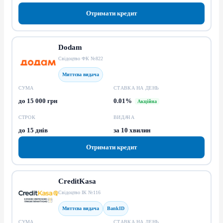
Отримати кредит
Dodam
Свідоцтво ФК №822
Миттєва видача
СУМА
СТАВКА НА ДЕНЬ
до 15 000 грн
0.01%
Акційна
СТРОК
ВИДАЧА
до 15 днів
за 10 хвилин
Отримати кредит
CreditKasa
Свідоцтво ІК №116
Миттєва видача
BankID
СУМА
СТАВКА НА ДЕНЬ