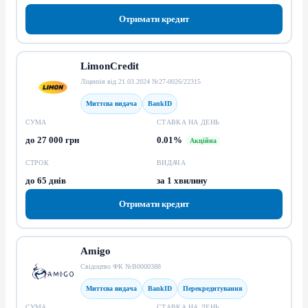
Отримати кредит
LimonCredit
Ліцензія від 21.03.2024 №27-0026/22315
Миттєва видача
BankID
СУМА
СТАВКА НА ДЕНЬ
до 27 000 грн
0.01%
Акційна
СТРОК
ВИДАЧА
до 65 днів
за 1 хвилину
Отримати кредит
Amigo
Свідоцтво ФК №В0000388
Миттєва видача
BankID
Перекредитування
СУМА
СТАВКА НА ДЕНЬ