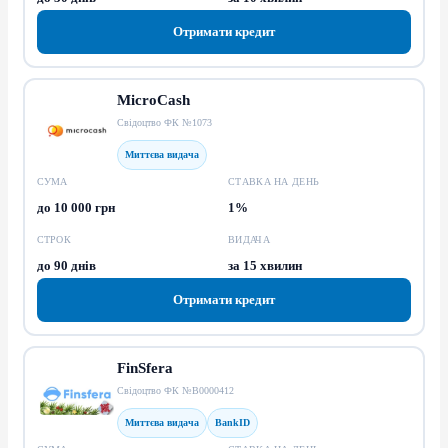
Отримати кредит
MicroCash
Свідоцтво ФК №1073
Миттєва видача
СУМА
СТАВКА НА ДЕНЬ
до 10 000 грн
1%
СТРОК
ВИДАЧА
до 90 днів
за 15 хвилин
Отримати кредит
FinSfera
Свідоцтво ФК №В0000412
Миттєва видача
BankID