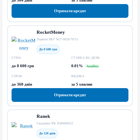
до 364 днів
за 5 хвилин
Отримати кредит
RocketMoney
Ліцензія НБУ №27-0026/70711
До 8 600 грн
СУМА
СТАВКА НА ДЕНЬ
до 8 600 грн
0.01%
Акційна
СТРОК
ВИДАЧА
до 360 днів
за 5 хвилин
Отримати кредит
Ranok
Свідоцтво ФК №В0000422
До 120 днів