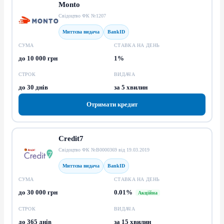
Monto
Свідоцтво ФК №1207
Миттєва видача
BankID
СУМА
СТАВКА НА ДЕНЬ
до 10 000 грн
1%
СТРОК
ВИДАЧА
до 30 днів
за 5 хвилин
Отримати кредит
Credit7
Свідоцтво ФК №В0000369 від 19.03.2019
Миттєва видача
BankID
СУМА
СТАВКА НА ДЕНЬ
до 30 000 грн
0.01%
Акційна
СТРОК
ВИДАЧА
до 365 днів
за 15 хвилин