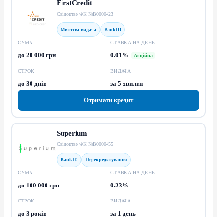
FirstCredit
Свідоцтво ФК №В0000423
Миттєва видача
BankID
СУМА
СТАВКА НА ДЕНЬ
до 20 000 грн
0.01%
Акційна
СТРОК
ВИДАЧА
до 30 днів
за 5 хвилин
Отримати кредит
Superium
Свідоцтво ФК №В0000455
BankID
Перекредитування
СУМА
СТАВКА НА ДЕНЬ
до 100 000 грн
0.23%
СТРОК
ВИДАЧА
до 3 років
за 1 день