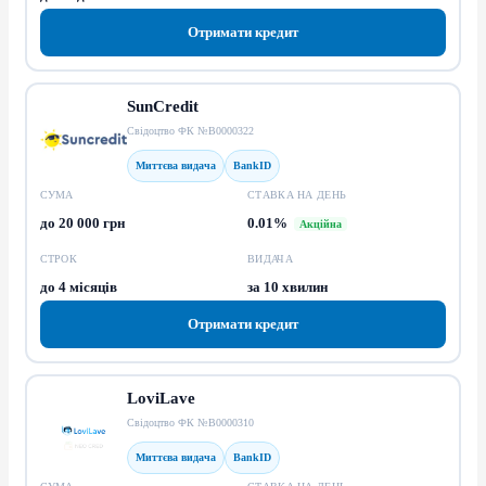
Отримати кредит
SunCredit
Свідоцтво ФК №В0000322
Миттєва видача
BankID
СУМА
СТАВКА НА ДЕНЬ
до 20 000 грн
0.01%
Акційна
СТРОК
ВИДАЧА
до 4 місяців
за 10 хвилин
Отримати кредит
LoviLave
Свідоцтво ФК №В0000310
Миттєва видача
BankID