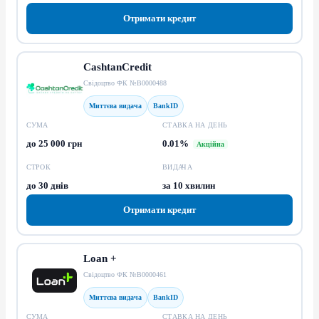
Отримати кредит
CashtanCredit
Свідоцтво ФК №В0000488
Миттєва видача
BankID
СУМА
СТАВКА НА ДЕНЬ
до 25 000 грн
0.01%
Акційна
СТРОК
ВИДАЧА
до 30 днів
за 10 хвилин
Отримати кредит
Loan +
Свідоцтво ФК №В0000461
Миттєва видача
BankID
СУМА
СТАВКА НА ДЕНЬ