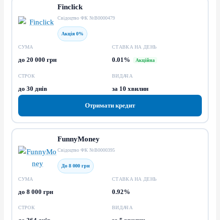
Finclick
Свідоцтво ФК №В0000479
Акція 0%
СУМА
СТАВКА НА ДЕНЬ
до 20 000 грн
0.01%
Акційна
СТРОК
ВИДАЧА
до 30 днів
за 10 хвилин
Отримати кредит
FunnyMoney
Свідоцтво ФК №В0000395
До 8 000 грн
СУМА
СТАВКА НА ДЕНЬ
до 8 000 грн
0.92%
СТРОК
ВИДАЧА