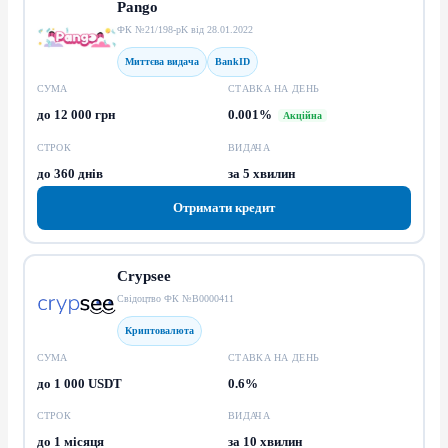
Pango
ФК №21/198-pK від 28.01.2022
Миттєва видача
BankID
СУМА
СТАВКА НА ДЕНЬ
до 12 000 грн
0.001%
Акційна
СТРОК
ВИДАЧА
до 360 днів
за 5 хвилин
Отримати кредит
Crypsee
Свідоцтво ФК №В0000411
Криптовалюта
СУМА
СТАВКА НА ДЕНЬ
до 1 000 USDT
0.6%
СТРОК
ВИДАЧА
до 1 місяця
за 10 хвилин