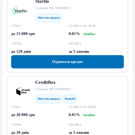
Starfin
Свідоцтво ФК №В0000322
Миттєва видача
СУМА
СТАВКА НА ДЕНЬ
до 15 000 грн
0.01%
Акційна
СТРОК
ВИДАЧА
до 120 днів
за 5 хвилин
Отримати кредит
CreditBox
Свідоцтво ФК №В0000402
Миттєва видача
BankID
СУМА
СТАВКА НА ДЕНЬ
до 30 000 грн
0.01%
Акційна
СТРОК
ВИДАЧА
до 30 днів
за 5 хвилин