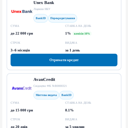
Unex Bank
Ліцензія НБУ
BankID
Перекредитування
СУМА
СТАВКА НА ДЕНЬ
до 22 000 грн
1%
комісія 10%
СТРОК
ВИДАЧА
3–6 місяців
за 1 день
Отримати кредит
AvanCredit
Свідоцтво ФК №В0000321
Миттєва видача
BankID
СУМА
СТАВКА НА ДЕНЬ
до 15 000 грн
0.1%
СТРОК
ВИДАЧА
до 20 днів
за 5 хвилин