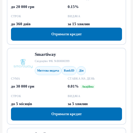
до 20 000 грн
0.15%
СТРОК
ВИДАЧА
до 360 днів
за 15 хвилин
Отримати кредит
Smartiway
Свідоцтво ФК №В0000399
Миттєва видача
BankID
Дія
СУМА
СТАВКА НА ДЕНЬ
до 30 000 грн
0.01%
Акційна
СТРОК
ВИДАЧА
до 5 місяців
за 5 хвилин
Отримати кредит