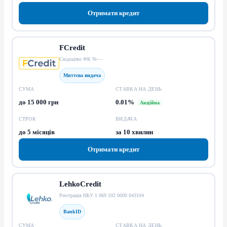
Отримати кредит
FCredit
Свідоцтво ФК №—
Миттєва видача
СУМА
СТАВКА НА ДЕНЬ
до 15 000 грн
0.01%
Акційна
СТРОК
ВИДАЧА
до 5 місяців
за 10 хвилин
Отримати кредит
LehkoCredit
Реєстрація НБУ 1 069 102 0000 043104
BankID
СУМА
СТАВКА НА ДЕНЬ