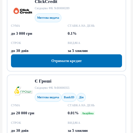
ClickCredit
Свідоцтво ФК №В0000289
Миттєва видача
СУМА
СТАВКА НА ДЕНЬ
до 3 000 грн
0.1%
СТРОК
ВИДАЧА
до 30 днів
за 5 хвилин
Отримати кредит
Є Гроші
Свідоцтво ФК №В0000355
Миттєва видача
BankID
Дія
СУМА
СТАВКА НА ДЕНЬ
до 20 000 грн
0.01%
Акційна
СТРОК
ВИДАЧА
до 30 днів
за 5 хвилин