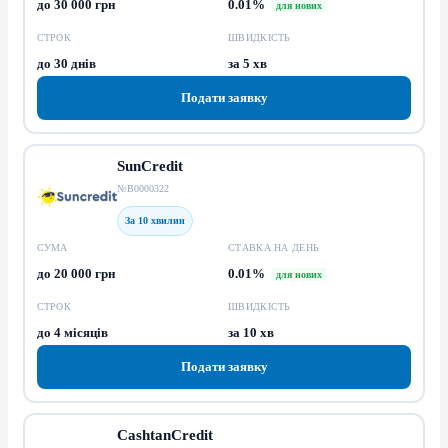
до 30 000 грн
0.01%
для нових
СТРОК
ШВИДКІСТЬ
до 30 днів
за 5 хв
Подати заявку
SunCredit
№В0000322
За 10 хвилин
СУМА
СТАВКА НА ДЕНЬ
до 20 000 грн
0.01%
для нових
СТРОК
ШВИДКІСТЬ
до 4 місяців
за 10 хв
Подати заявку
CashtanCredit