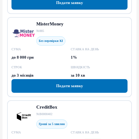
Подати заявку
MisterMoney
№885
Без перевірки КІ
СУМА
СТАВКА НА ДЕНЬ
до 8 000 грн
1%
СТРОК
ШВИДКІСТЬ
до 3 місяців
за 10 хв
Подати заявку
CreditBox
№В0000402
Гроші за 5 хвилин
СУМА
СТАВКА НА ДЕНЬ