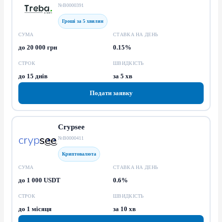
№В0000391
Гроші за 5 хвилин
СУМА
СТАВКА НА ДЕНЬ
до 20 000 грн
0.15%
СТРОК
ШВИДКІСТЬ
до 15 днів
за 5 хв
Подати заявку
Crypsee
№В0000411
Криптовалюта
СУМА
СТАВКА НА ДЕНЬ
до 1 000 USDT
0.6%
СТРОК
ШВИДКІСТЬ
до 1 місяця
за 10 хв