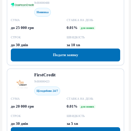
№В0000488
Новинка
СУМА
СТАВКА НА ДЕНЬ
до 25 000 грн
0.01%
для нових
СТРОК
ШВИДКІСТЬ
до 30 днів
за 10 хв
Подати заявку
FirstCredit
№В0000423
Цілодобово 24/7
СУМА
СТАВКА НА ДЕНЬ
до 20 000 грн
0.01%
для нових
СТРОК
ШВИДКІСТЬ
до 30 днів
за 5 хв