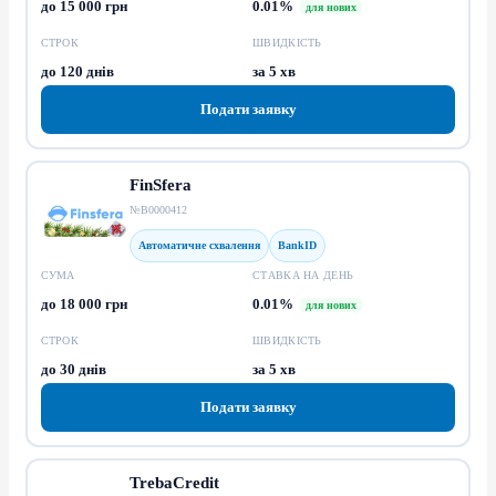
до 15 000 грн
0.01%
для нових
СТРОК
ШВИДКІСТЬ
до 120 днів
за 5 хв
Подати заявку
FinSfera
№В0000412
Автоматичне схвалення
BankID
СУМА
СТАВКА НА ДЕНЬ
до 18 000 грн
0.01%
для нових
СТРОК
ШВИДКІСТЬ
до 30 днів
за 5 хв
Подати заявку
TrebaCredit