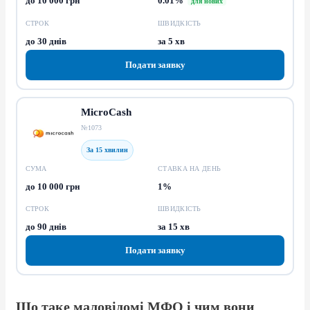
до 10 000 грн
0.01%
для нових
СТРОК
ШВИДКІСТЬ
до 30 днів
за 5 хв
Подати заявку
MicroCash
№1073
За 15 хвилин
СУМА
СТАВКА НА ДЕНЬ
до 10 000 грн
1%
СТРОК
ШВИДКІСТЬ
до 90 днів
за 15 хв
Подати заявку
Що таке маловідомі МФО і чим вони