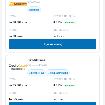
№В0000448
Новинка
СУМА
СТАВКА НА ДЕНЬ
до 30 000 грн
0.01%
для нових
СТРОК
ШВИДКІСТЬ
до 30 днів
за 15 хв
Подати заявку
CreditKasa
Свідоцтво ІК №116
З поганою КІ
Перекредитування
СУМА
СТАВКА НА ДЕНЬ
до 55 000 грн
0.01%
для нових
СТРОК
ШВИДКІСТЬ
1–365 днів
за 3 хв