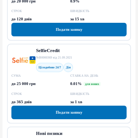
до 20 000 грн
0.9%
СТРОК
ШВИДКІСТЬ
до 120 днів
за 15 хв
Подати заявку
SelfieCredit
№В0000369 від 21.09.2021
Цілодобово 24/7
Дія
СУМА
СТАВКА НА ДЕНЬ
до 25 000 грн
0.01%
для нових
СТРОК
ШВИДКІСТЬ
до 365 днів
за 1 хв
Подати заявку
Нові позики