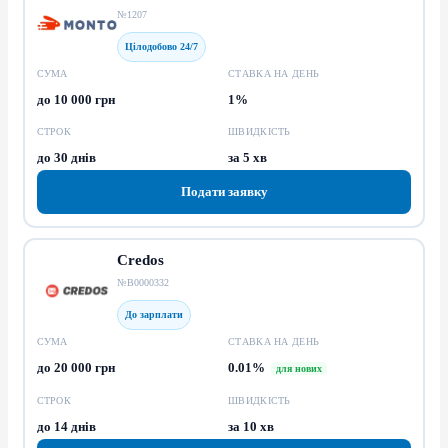
№1207
Цілодобово 24/7
СУМА
СТАВКА НА ДЕНЬ
до 10 000 грн
1%
СТРОК
ШВИДКІСТЬ
до 30 днів
за 5 хв
Подати заявку
Credos
№В0000332
До зарплати
СУМА
СТАВКА НА ДЕНЬ
до 20 000 грн
0.01%
для нових
СТРОК
ШВИДКІСТЬ
до 14 днів
за 10 хв