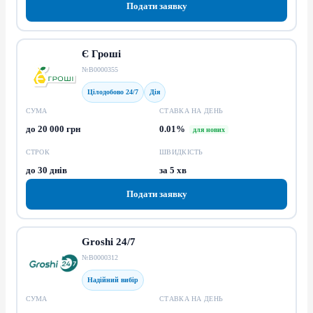
Подати заявку
Є Гроші
№В0000355
Цілодобово 24/7
Дія
СУМА
СТАВКА НА ДЕНЬ
до 20 000 грн
0.01%
для нових
СТРОК
ШВИДКІСТЬ
до 30 днів
за 5 хв
Подати заявку
Groshi 24/7
№В0000312
Надійний вибір
СУМА
СТАВКА НА ДЕНЬ