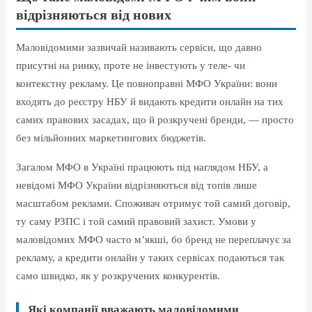
відрізняються від нових
Маловідомими зазвичай називають сервіси, що давно
присутні на ринку, проте не інвестують у теле- чи
контекстну рекламу. Це повноправні МФО України: вони
входять до реєстру НБУ й видають кредити онлайн на тих
самих правових засадах, що й розкручені бренди, — просто
без мільйонних маркетингових бюджетів.
Загалом МФО в Україні працюють під наглядом НБУ, а
невідомі МФО України відрізняються від топів лише
масштабом реклами. Споживач отримує той самий договір,
ту саму РЗПС і той самий правовий захист. Умови у
маловідомих МФО часто м’якші, бо бренд не переплачує за
рекламу, а кредити онлайн у таких сервісах подаються так
само швидко, як у розкручених конкурентів.
Які компанії вважають маловідомими