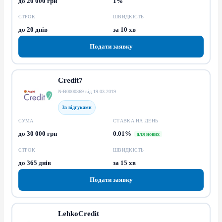
до 20 000 грн
1%
СТРОК
ШВИДКІСТЬ
до 20 днів
за 10 хв
Подати заявку
Credit7
№В0000369 від 19.03.2019
За відгуками
СУМА
СТАВКА НА ДЕНЬ
до 30 000 грн
0.01%
для нових
СТРОК
ШВИДКІСТЬ
до 365 днів
за 15 хв
Подати заявку
LehkoCredit