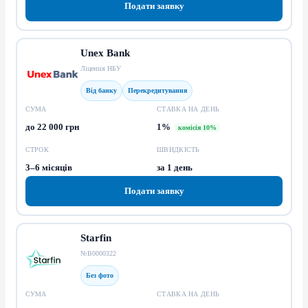
Подати заявку
Unex Bank
Ліцензія НБУ
Від банку
Перекредитування
СУМА
СТАВКА НА ДЕНЬ
до 22 000 грн
1%
комісія 10%
СТРОК
ШВИДКІСТЬ
3–6 місяців
за 1 день
Подати заявку
Starfin
№В0000322
Без фото
СУМА
СТАВКА НА ДЕНЬ