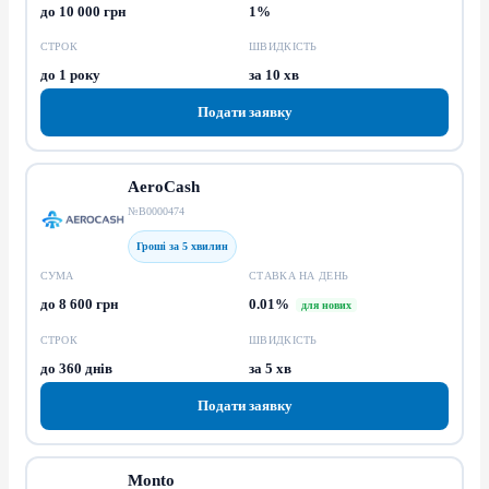
до 10 000 грн
1%
СТРОК
ШВИДКІСТЬ
до 1 року
за 10 хв
Подати заявку
AeroCash
№В0000474
Гроші за 5 хвилин
СУМА
СТАВКА НА ДЕНЬ
до 8 600 грн
0.01%
для нових
СТРОК
ШВИДКІСТЬ
до 360 днів
за 5 хв
Подати заявку
Monto