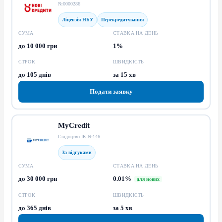
№0000286
Ліцензія НБУ
Перекредитування
СУМА
СТАВКА НА ДЕНЬ
до 10 000 грн
1%
СТРОК
ШВИДКІСТЬ
до 105 днів
за 15 хв
Подати заявку
MyCredit
Свідоцтво ІК №146
За відгуками
СУМА
СТАВКА НА ДЕНЬ
до 30 000 грн
0.01%
для нових
СТРОК
ШВИДКІСТЬ
до 365 днів
за 5 хв