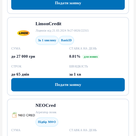
Подати заявку
LimonCredit
Ліцензія від 21.03.2024 №27-0026/22315
За 1 хвилину
BankID
СУМА
СТАВКА НА ДЕНЬ
до 27 000 грн
0.01%
для нових
СТРОК
ШВИДКІСТЬ
до 65 днів
за 1 хв
Подати заявку
NEOCred
Агрегатор позик
Підбір МФО
СУМА
СТАВКА НА ДЕНЬ