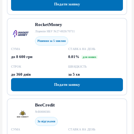
Подати заявку
RocketMoney
Ліцензія НБУ №27-0026/70711
Рішення за 5 хвилин
СУМА
СТАВКА НА ДЕНЬ
до 8 600 грн
0.01%
для нових
СТРОК
ШВИДКІСТЬ
до 360 днів
за 5 хв
Подати заявку
BeeCredit
№В0000381
За відгуками
СУМА
СТАВКА НА ДЕНЬ