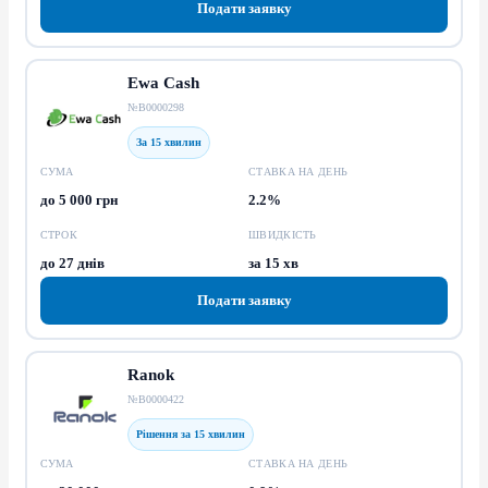
Подати заявку
Ewa Cash
№В0000298
За 15 хвилин
СУМА
СТАВКА НА ДЕНЬ
до 5 000 грн
2.2%
СТРОК
ШВИДКІСТЬ
до 27 днів
за 15 хв
Подати заявку
Ranok
№В0000422
Рішення за 15 хвилин
СУМА
СТАВКА НА ДЕНЬ