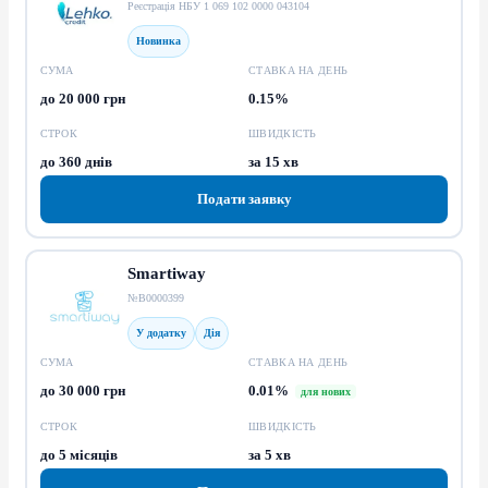
Реєстрація НБУ 1 069 102 0000 043104
Новинка
СУМА
СТАВКА НА ДЕНЬ
до 20 000 грн
0.15%
СТРОК
ШВИДКІСТЬ
до 360 днів
за 15 хв
Подати заявку
Smartiway
№В0000399
У додатку
Дія
СУМА
СТАВКА НА ДЕНЬ
до 30 000 грн
0.01%
для нових
СТРОК
ШВИДКІСТЬ
до 5 місяців
за 5 хв