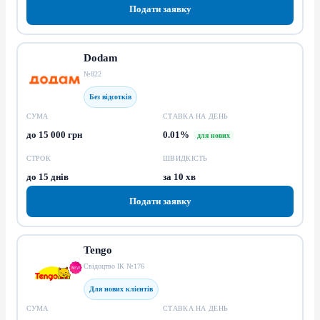
Подати заявку
Dodam
№822
Без відсотків
СУМА
СТАВКА НА ДЕНЬ
до 15 000 грн
0.01%
для нових
СТРОК
ШВИДКІСТЬ
до 15 днів
за 10 хв
Подати заявку
Tengo
Свідоцтво ІК №176
Для нових клієнтів
СУМА
СТАВКА НА ДЕНЬ