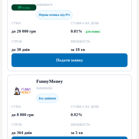
№В0000479
Перша позика під 0%
СУМА
СТАВКА НА ДЕНЬ
до 20 000 грн
0.01%
для нових
СТРОК
ШВИДКІСТЬ
до 30 днів
за 10 хв
Подати заявку
FunnyMoney
№В0000395
Без дзвінків
СУМА
СТАВКА НА ДЕНЬ
до 8 000 грн
0.92%
СТРОК
ШВИДКІСТЬ
до 364 днів
за 5 хв