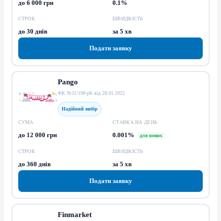
до 6 000 грн
0.1%
СТРОК
ШВИДКІСТЬ
до 30 днів
за 5 хв
Подати заявку
Pango
ФК №21/198-pK від 28.01.2022
Надійний вибір
СУМА
СТАВКА НА ДЕНЬ
до 12 000 грн
0.001%
для нових
СТРОК
ШВИДКІСТЬ
до 360 днів
за 5 хв
Подати заявку
Finmarket