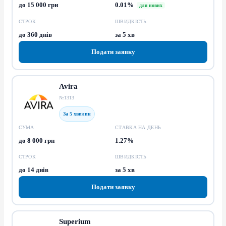
до 15 000 грн
0.01%
для нових
СТРОК
ШВИДКІСТЬ
до 360 днів
за 5 хв
Подати заявку
Avira
№1313
За 5 хвилин
СУМА
СТАВКА НА ДЕНЬ
до 8 000 грн
1.27%
СТРОК
ШВИДКІСТЬ
до 14 днів
за 5 хв
Подати заявку
Superium