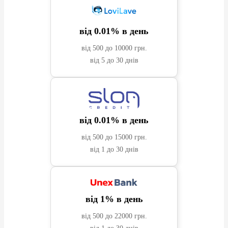
компанії.
компанії).
Готівкою у відділенні компанії.
позики – просто активуйте пролонгацію і уникайте
✅
Строк кредитування:
від 1 до 30 днів.
Клієнти можуть вибрати будь-який із цих способів
прострочень!
Через банківський переказ.
✅
Процентна ставка:
від 1,65% на день.
від 0.01% в день
для швидкого та безпечного погашення боргу.
від 500 до 10000 грн.
Кредит можна отримати навіть без довідки про
4️⃣
Отримати підтвердження про успішне закриття
від 5 до 30 днів
доходи та офіційного працевлаштування.
кредиту.
Погашення кредиту вчасно – це гарантія уникнення
штрафів та можливість отримати нові позики на ще
вигідніших умовах.
від 0.01% в день
від 500 до 15000 грн.
від 1 до 30 днів
від 1% в день
від 500 до 22000 грн.