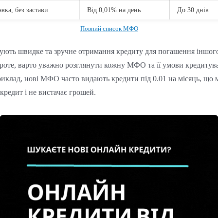
вка, без застави
Від 0,01% на день
До 30 днів
Повний список МФО
онують швидке та зручне отримання кредиту для погашення іншог
 Проте, варто уважно розглянути кожну МФО та її умови кредитув
приклад, нові МФО часто видають кредити під 0.01 на місяць, що
редит і не вистачає грошей.