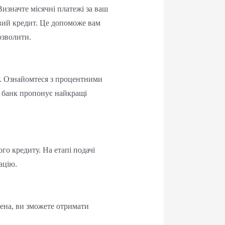
изначте місячні платежі за ваш
овий кредит. Це допоможе вам
озволити.
у. Ознайомтеся з процентними
й банк пропонує найкращі
го кредиту. На етапі подачі
ацію.
жена, ви зможете отримати