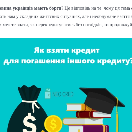
овина українців мають борги
? Це відповідь на те, чому ця тем
ють нам у складних життєвих ситуаціях, але і необдумане взятт
хочете знати, як перекредитуватись без наслідків, то продовжу