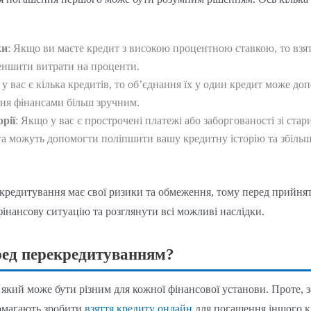
ки
: Якщо ви маєте кредит з високою процентною ставкою, то взя
еншити витрати на проценти.
 у вас є кілька кредитів, то об’єднання їх у один кредит може д
ння фінансами більш зручним.
рії
: Якщо у вас є прострочені платежі або заборгованості зі стар
ата можуть допомогти поліпшити вашу кредитну історію та збіл
екредитування має свої ризики та обмеження, тому перед прийня
інансову ситуацію та розглянути всі можливі наслідки.
ред перекредитуванням?
який може бути різним для кожної фінансової установи. Проте, з
помагають зробити
взяття кредиту онлайн
для погашення іншого к