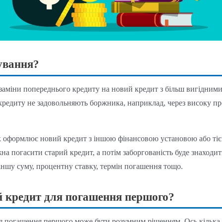
ування?
заміни попереднього кредиту на новий кредит з більш вигідним
кредиту не задовольняють боржника, наприклад, через високу пр
оформлює новий кредит з іншою фінансовою установою або тією
 погасити старий кредит, а потім заборгованість буде знаходит
іншу суму, процентну ставку, термін погашення тощо.
й кредит для погашення першого?
для погашення першого може бути розумним рішенням. Ось кілька