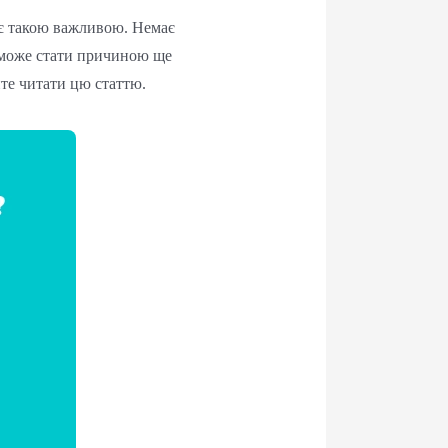
а є такою важливою. Немає
я може стати причиною ще
йте читати цю статтю.