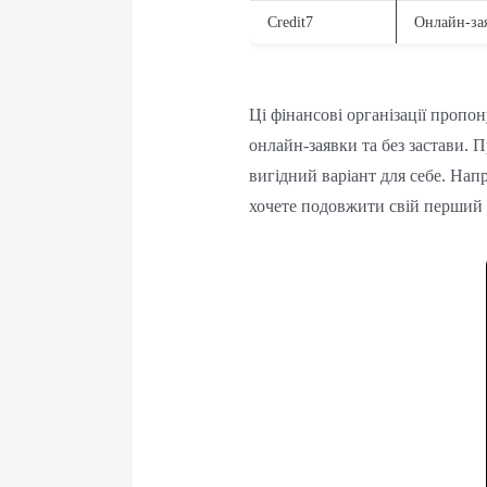
Credit7
Онлайн-зая
Ці фінансові організації проп
онлайн-заявки та без застави.
вигідний варіант для себе. На
хочете подовжити свій перший к