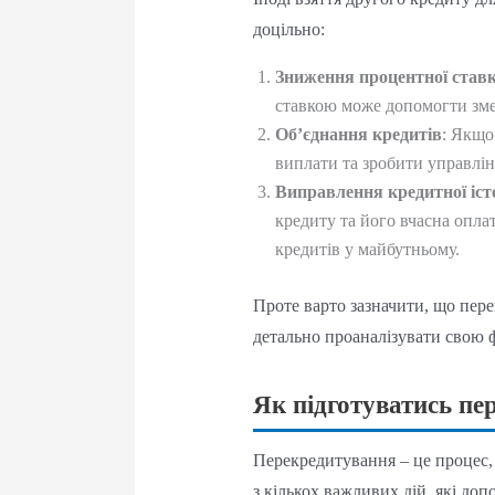
доцільно:
Зниження процентної став
ставкою може допомогти зм
Об’єднання кредитів
: Якщо
виплати та зробити управлі
Виправлення кредитної істо
кредиту та його вчасна опл
кредитів у майбутньому.
Проте варто зазначити, що пер
детально проаналізувати свою ф
Як підготуватись пе
Перекредитування – це процес, 
з кількох важливих дій, які до