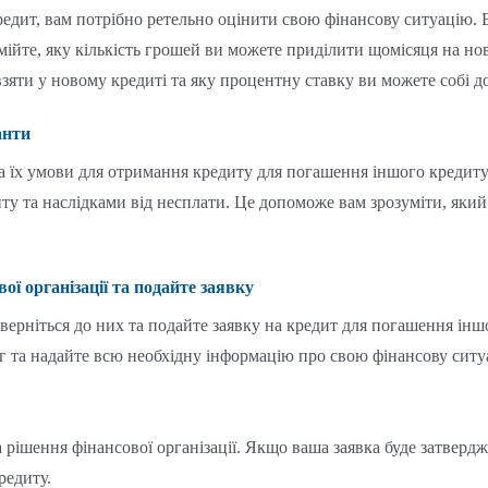
едит, вам потрібно ретельно оцінити свою фінансову ситуацію. В
мійте, яку кількість грошей ви можете приділити щомісяця на н
взяти у новому кредиті та яку процентну ставку ви можете собі д
анти
а їх умови для отримання кредиту для погашення іншого кредит
ту та наслідками від несплати. Це допоможе вам зрозуміти, яки
ої організації та подайте заявку
ерніться до них та подайте заявку на кредит для погашення іншо
г та надайте всю необхідну інформацію про свою фінансову ситу
на рішення фінансової організації. Якщо ваша заявка буде затверд
редиту.