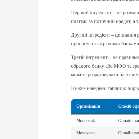
Перший інгредієнт – це розумін
платежі за поточний кредит, а 
Другий інгредієнт – це знання 
пропонуються різними банками 
Третій інгредієнт – це правиль
обраного банку або МФО та зро
можете розраховувати на отрим
Нижче наведено таблицю порівн
Організація
Спосіб оф
Monobank
Онлайн-зая
Moneyveo
Онлайн-зая