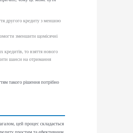
ття другого кредиту з меншою
опомогти зменшити щомісячні
их кредитів, то взяття нового
ьшити шанси на отримання
ттям такого рішення потрібно
агалом, цей процес складається
редиту простим та ефективним.